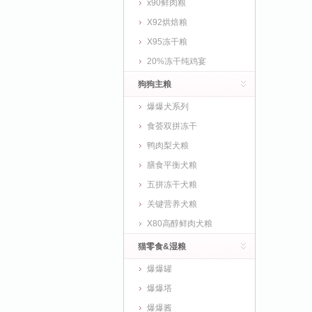
x90鲜肉粮
X92烘焙粮
X95冻干粮
20%冻干纯鸡宴
狗狗主粮
爆爆犬系列
食荟双拼冻干
鸭肉梨犬粮
膳食平衡犬粮
五拼冻干犬粮
关键营养犬粮
X80高醇鲜肉犬粮
猫零食&湿粮
爆爆罐
爆爆塔
爆爆酱