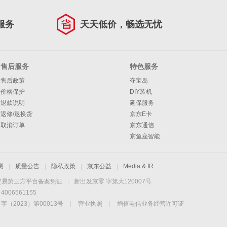
服务
天天低价，畅选无忧
售后服务
特色服务
售后政策
夺宝岛
价格保护
DIY装机
退款说明
延保服务
返修/退换货
京东E卡
取消订单
京东通信
京鱼座智能
测
|
质量公告
|
隐私政策
|
京东公益
|
Media & IR
交易第三方平台备案凭证
|
新出发京零 字第大120007号
06561155
2023）第00013号
|
营业执照
|
增值电信业务经营许可证