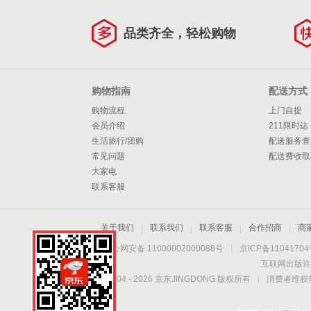
粮1.5kg
品类齐全，轻松购物
购物指南
配送方式
购物流程
上门自提
会员介绍
211限时达
生活旅行/团购
配送服务查
常见问题
配送费收取
大家电
联系客服
关于我们
|
联系我们
|
联系客服
|
合作招商
|
商
京公网安备 11000002000088号
|
京ICP备1104170
互联网出版许
Copyright © 2004 -
2026
京东JINGDONG 版权所有
|
消费者维权热
手机扫一扫，劲爆优