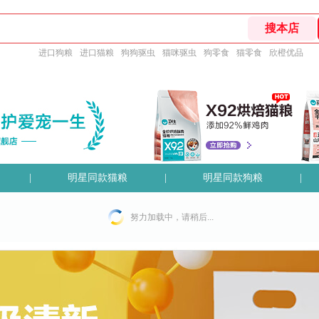
进口狗粮
进口猫粮
狗狗驱虫
猫咪驱虫
狗零食
猫零食
欣橙优品
|
明星同款猫粮
|
明星同款狗粮
|
努力加载中，请稍后...