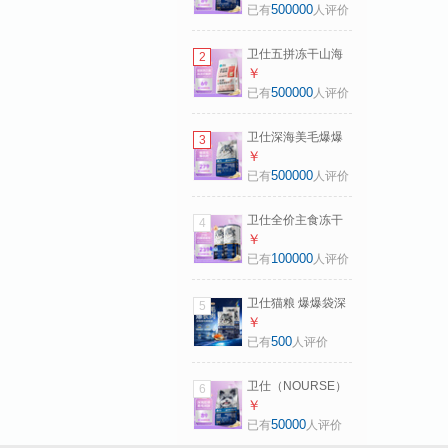
冻干鲜肉猫粮1.5kg
500000
已有
人评价
卫仕五拼冻干山海
2
盛宴猫粮1.5kg 成猫
￥
幼猫高蛋白粮通用
500000
已有
人评价
长肉发腮主食
卫仕深海美毛爆爆
3
袋 猫干粮 成猫幼猫
￥
全阶段冻干注心鲜
500000
已有
人评价
肉猫粮6.18kg
卫仕全价主食冻干
4
猫粮 生骨肉猫干粮
￥
深海美毛爆爆桶
100000
已有
人评价
300g
卫仕猫粮 爆爆袋深
5
海胶原冻干粮
￥
50g*2
500
已有
人评价
卫仕（NOURSE）
6
爆爆袋 深海胶原 全
￥
价冻干注心鲜肉犬
50000
已有
人评价
粮 中小型成幼犬狗