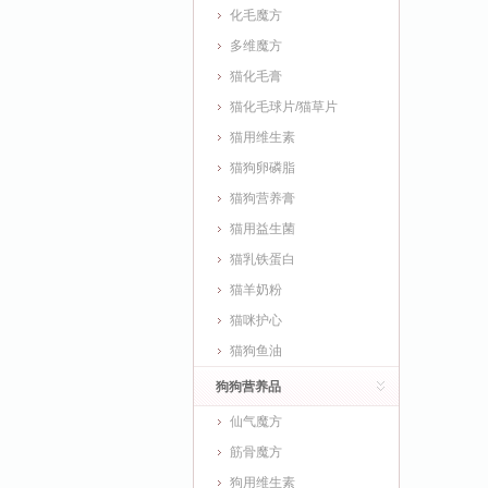
化毛魔方
多维魔方
猫化毛膏
猫化毛球片/猫草片
猫用维生素
猫狗卵磷脂
猫狗营养膏
猫用益生菌
猫乳铁蛋白
猫羊奶粉
猫咪护心
猫狗鱼油
狗狗营养品
仙气魔方
筋骨魔方
狗用维生素