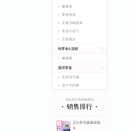
爆爆条
零食猫条
主食功能猫条
鱼油小金勺
主食罐头
狗零食&湿粮
爆爆酱
通用零食
五拼冻干桶
冻干羊奶棒
SALES RANKING
销售排行
卫仕美毛爆爆袋猫
1
干粮成猫幼猫全价
￥