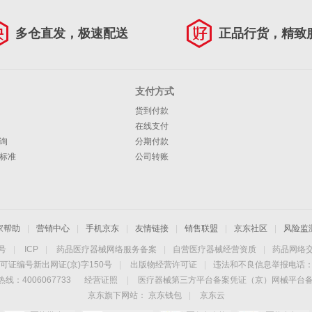
多仓直发，极速配送
正品行货，精致
支付方式
货到付款
在线支付
询
分期付款
标准
公司转账
家帮助
|
营销中心
|
手机京东
|
友情链接
|
销售联盟
|
京东社区
|
风险监
4号
|
ICP
|
药品医疗器械网络服务备案
|
自营医疗器械经营资质
|
药品网络
可证编号新出网证(京)字150号
|
出版物经营许可证
|
违法和不良信息举报电话：40
线：4006067733
经营证照
|
医疗器械第三方平台备案凭证（京）网械平台备字（
京东旗下网站：
京东钱包
|
京东云